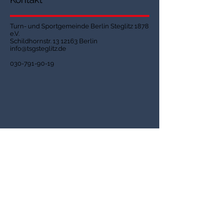
Turn- und Sportgemeinde Berlin Steglitz 1878
e.V.
Schildhornstr.
13 12163
Berlin
info@tsgsteglitz.de
030-791-90-19
Bürozeiten
Dienstag: 11:00 - 14:00 Uhr
​Donnerstag: 15:00 - 18:00 Uhr
nach Vereinbarung