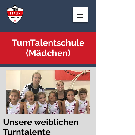
TurnTalentschule
(Mädchen)
Unsere weiblichen
Turntalente