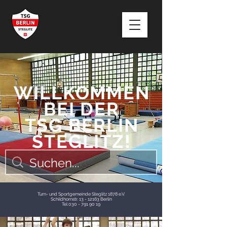
WILLKOMMEN
BEI DER
TSG BERLIN
STEGLITZ!
Turn- und Sportgemeinde Steglitz 1878 e.V.
Schildhornstr. 13 - 12163 Berlin
Tel 030 - 791 90 19