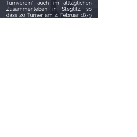
Turnverein“ auch im alltäglichen
Zusammenleben in Steglitz, so
dass 20 Turner am 2. Februar 1879
den „Feuer ­ Lösch – Verein Steglitz“
gründeten.
Vorerst waren die Mitglieder des
„Steglitzer Turnvereins“ nur
volljährige Männer, aber um das
Jugendturnen in Steglitz zu
fördern, eröffnete man am
1. Mai
1881
eine Lehrlingsabteilung für
die 14 – 18-Jährigen und kurze Zeit
später eine Zöglingsabteilung für
Jungen im Alter von 6 bis 13 Jahren.
Am
2. Oktober 1881
weihte der
Verein seine Turnerfahne, die 1945
von dem Turnbruder Gerhard
Wagner aus den brennenden
Trümmern ihres
Aufbewahrungshauses gerettet